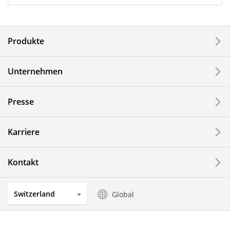
Alle
Produkte
Unternehmen
Drucker / Multifunktionsgeräte
Unternehmen
Feinkeramik-Komponenten
Presse
Halbleiterkomponenten
Karriere
Automotive Komponenten
Kontakt
Industriewerkzeuge
Switzerland
Global
Elektronische Komponenten & Geräte
Industrielle Druck-Komponenten