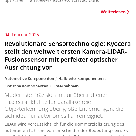
optischen Transceivers IOCore® von AIO Core...
Weiterlesen
04. Februar 2025
Revolutionäre Sensortechnologie: Kyocera
stellt den weltweit ersten Kamera-LIDAR-
Fusionssensor mit perfekter optischer
Ausrichtung vor
Automotive Komponenten
Halbleiterkomponenten
Optische Komponenten
Unternehmen
Modernste Präzision mit unübertroffener
Laserstrahldichte für parallaxefreie
Objekterkennung über große Entfernungen, die
sich ideal für autonomes Fahren eignet.
LIDAR wird voraussichtlich für die Kommerzialisierung des
autonomen Fahrens von entscheidender Bedeutung sein. Es