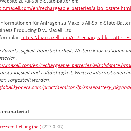
Website zu All-Solid-State-Batterien:
biz.maxell.com/en/rechargeable_batteries/allsolidstate.htm
nformationen für Anfragen zu Maxells All-Solid-State-Batter
iness Producing Div., Maxell, Ltd
formular:
https://biz.maxell.com/en/rechargeable_batterie
Zuverlässigkeit, hohe Sicherheit: Weitere Informationen fin
tterien.
biz.maxell.com/en/rechargeable_batteries/allsolidstate.htm
beständigkeit und Luftdichtigkeit: Weitere Informationen fi
ien vorgestellt werden.
/global.kyocera.com/prdct/semicon/lp/smallbattery_pkg/ind
ionsmaterial
ressemitteilung (pdf)
(227.0 KB)