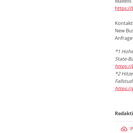
Maxells 
https://
Kontakti
New Bus
Anfrage
*1 Hohe 
State-Ba
https://
*2 Hitze
Fallstud
https:/
Redakt
P