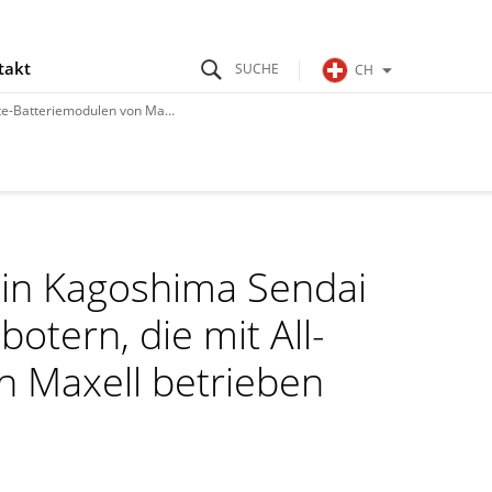
takt
CH
len von Maxell betrieben werden
 in Kagoshima Sendai
otern, die mit All-
n Maxell betrieben