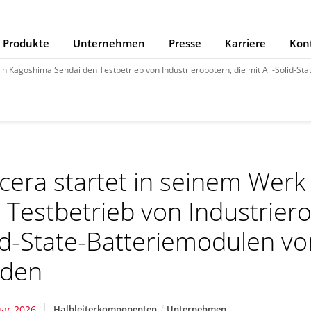
Produkte
Unternehmen
Presse
Karriere
Kon
agoshima Sendai den Testbetrieb von Industrierobotern, die mit All-Solid-State-Batteriemodu
cera startet in seinem Werk
 Testbetrieb von Industrierob
id-State-Batteriemodulen vo
rden
uar 2026
Halbleiterkomponenten
Unternehmen