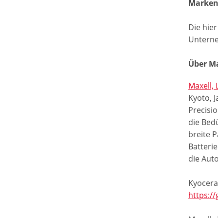
Marke
Die hie
Untern
Über Ma
Maxell, 
Kyoto, 
Precisi
die Bed
breite P
Batteri
die Aut
Kyocera
https:/