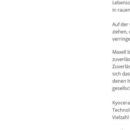
Lebensd
in raue
Auf der
ziehen,
verring
Maxell 
zuverlä
Zuverlä
sich da
denen h
gesellsc
Kyocera
Technol
Vielzah