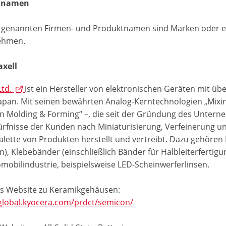
nnamen
r genannten Firmen- und Produktnamen sind Marken oder e
ehmen.
xell
Ltd.
ist ein Hersteller von elektronischen Geräten mit üb
Japan. Mit seinen bewährten Analog-Kerntechnologien „Mixin
on Molding & Forming“ –, die seit der Gründung des Unterne
ürfnisse der Kunden nach Miniaturisierung, Verfeinerung u
alette von Produkten herstellt und vertreibt. Dazu gehören I
en), Klebebänder (einschließlich Bänder für Halbleiterfert
omobilindustrie, beispielsweise LED-Scheinwerferlinsen.
s Website zu Keramikgehäusen:
/global.kyocera.com/prdct/semicon/