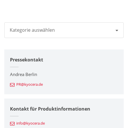
Kategorie auswählen
Alle
Pressekontakt
Unternehmen
Drucker / Multifunktionsgeräte
Andrea Berlin
PR@kyocera.de
Feinkeramik-Komponenten
Halbleiterkomponenten
Kontakt für Produktinformationen
Automotive Komponenten
info@kyocera.de