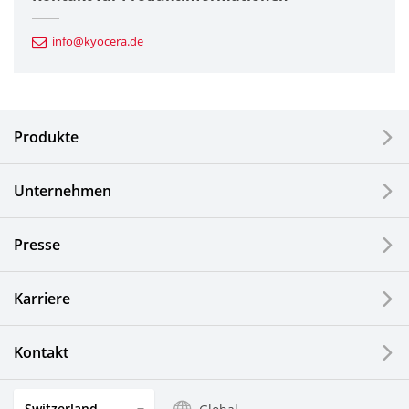
Automotive Komponenten
info@kyocera.de
Industriewerkzeuge
Elektronische Komponenten & Geräte
Produkte
Industrielle Druck-Komponenten
Unternehmen
LCDs und Touch Solutions
Presse
Optische Komponenten
Photovoltaiksysteme
Karriere
Uhren- und Schmuckindustrie
Kontakt
Küchenprodukte
Switzerland