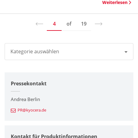
Weiterlesen
4
of
19
Kategorie auswählen
Alle
Pressekontakt
Unternehmen
Drucker / Multifunktionsgeräte
Andrea Berlin
PR@kyocera.de
Feinkeramik-Komponenten
Halbleiterkomponenten
Kontakt für Produktinformationen