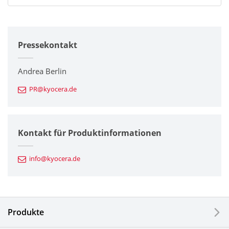
Alle
Pressekontakt
Unternehmen
Drucker / Multifunktionsgeräte
Andrea Berlin
PR@kyocera.de
Feinkeramik-Komponenten
Halbleiterkomponenten
Kontakt für Produktinformationen
Automotive Komponenten
info@kyocera.de
Industriewerkzeuge
Elektronische Komponenten & Geräte
Produkte
Industrielle Druck-Komponenten