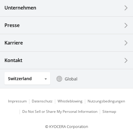
Unternehmen
LCDs und Touch Solutions
Presse
Optische Komponenten
Photovoltaiksysteme
Karriere
Uhren- und Schmuckindustrie
Kontakt
Küchenprodukte
Switzerland
Global
Impressum
Datenschutz
Whistleblowing
Nutzungsbedingungen
Do Not Sell or Share My Personal Information
Sitemap
© KYOCERA Corporation