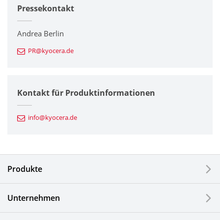
Pressekontakt
Unternehmen
Drucker / Multifunktionsgeräte
Andrea Berlin
PR@kyocera.de
Feinkeramik-Komponenten
Halbleiterkomponenten
Kontakt für Produktinformationen
Automotive Komponenten
info@kyocera.de
Industriewerkzeuge
Elektronische Komponenten & Geräte
Produkte
Industrielle Druck-Komponenten
Unternehmen
LCDs und Touch Solutions