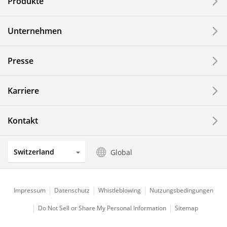
Produkte
Industrielle Druck-Komponenten
Unternehmen
LCDs und Touch Solutions
Presse
Optische Komponenten
Photovoltaiksysteme
Karriere
Uhren- und Schmuckindustrie
Kontakt
Küchenprodukte
Switzerland
Global
Impressum
Datenschutz
Whistleblowing
Nutzungsbedingungen
Do Not Sell or Share My Personal Information
Sitemap