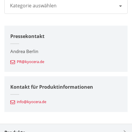
Kategorie auswählen
Alle
Pressekontakt
Unternehmen
Drucker / Multifunktionsgeräte
Andrea Berlin
PR@kyocera.de
Feinkeramik-Komponenten
Halbleiterkomponenten
Kontakt für Produktinformationen
Automotive Komponenten
info@kyocera.de
Industriewerkzeuge
Elektronische Komponenten & Geräte