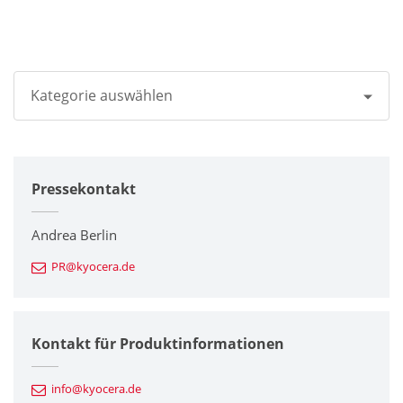
Kategorie auswählen
Alle
Pressekontakt
Unternehmen
Drucker / Multifunktionsgeräte
Andrea Berlin
PR@kyocera.de
Feinkeramik-Komponenten
Halbleiterkomponenten
Kontakt für Produktinformationen
Automotive Komponenten
info@kyocera.de