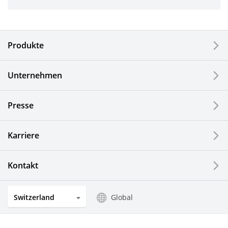
Industriewerkzeuge
Elektronische Komponenten & Geräte
Produkte
Industrielle Druck-Komponenten
Unternehmen
LCDs und Touch Solutions
Presse
Optische Komponenten
Photovoltaiksysteme
Karriere
Uhren- und Schmuckindustrie
Kontakt
Küchenprodukte
Switzerland
Global