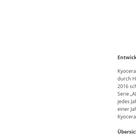
Entwic
Kyocera
durch H
2016 sc
Serie „A
jedes J
einer J
Kyocera 
Übersic