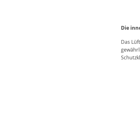
Die inn
Das Lüf
gewährl
Schutzkl