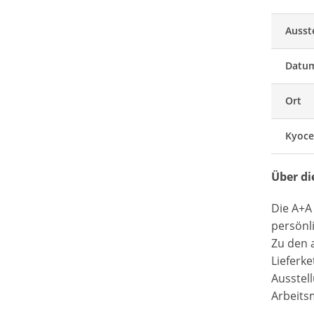
Ausst
Datu
Ort
Kyoce
Über d
Die A+A
persönl
Zu den 
Lieferk
Ausstel
Arbeitsm