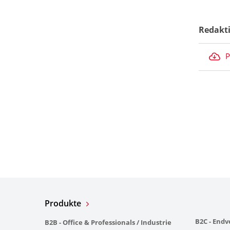
Redakt
P
Produkte
B2C - End
B2B - Office & Professionals / Industrie