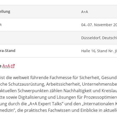
ellung
A+A
m
04.-07. November 2
Düsseldorf, Deutsch
ra-Stand
Halle 16, Stand Nr. J
ie
A+A
 ist die weltweit führende Fachmesse für Sicherheit, Gesu
iche Schutzausrüstung, Arbeitssicherheit, Unternehmensb
aktuellen Schwerpunkten zählen Nachhaltigkeit und Kreisla
ette sowie Digitalisierung und Lösungen für Prozessoptimie
lung durch die „A+A Expert Talks” und den „Internationalen 
edizin”, die praktisches Fachwissen und Einblicke in aktuel