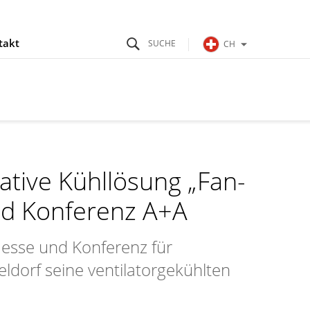
takt
CH
ative Kühllösung „Fan-
nd Konferenz A+A
Messe und Konferenz für
eldorf seine ventilatorgekühlten