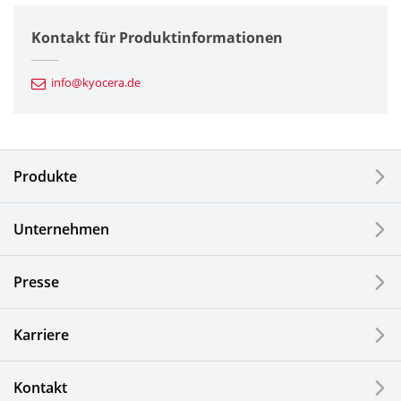
Halbleiterkomponenten
Kontakt für Produktinformationen
Automotive Komponenten
info@kyocera.de
Industriewerkzeuge
Elektronische Komponenten & Geräte
Produkte
Industrielle Druck-Komponenten
Unternehmen
LCDs und Touch Solutions
Presse
Optische Komponenten
Photovoltaiksysteme
Karriere
Uhren- und Schmuckindustrie
Kontakt