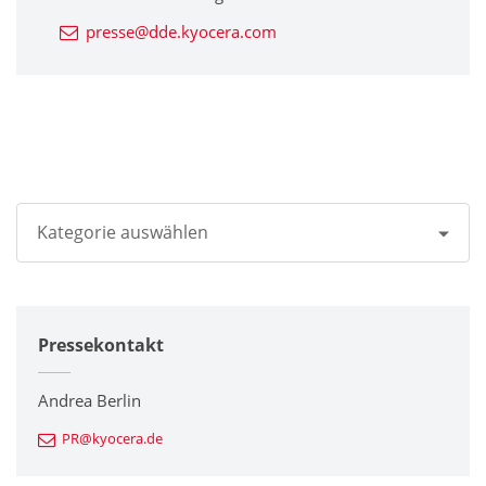
presse@dde.kyocera.com
Kategorie auswählen
Alle
Pressekontakt
Unternehmen
Drucker / Multifunktionsgeräte
Andrea Berlin
PR@kyocera.de
Feinkeramik-Komponenten