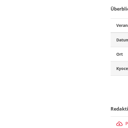
Überbli
Veran
Datu
Ort
Kyoce
Redakt
P