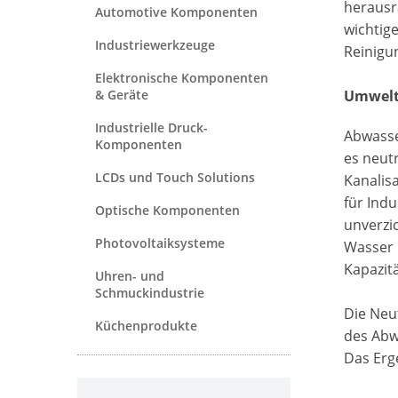
herausr
Automotive Komponenten
wichtig
Industriewerkzeuge
Reinigu
Elektronische Komponenten
& Geräte
Umweltt
Industrielle Druck-
Abwasser
Komponenten
es neutr
LCDs und Touch Solutions
Kanalis
für Ind
Optische Komponenten
unverzi
Photovoltaiksysteme
Wasser 
Kapazitä
Uhren- und
Schmuckindustrie
Die Neu
Küchenprodukte
des Abw
Das Erge