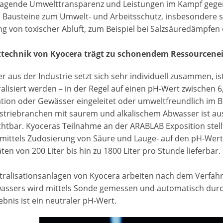
agende Umwelttransparenz und Leistungen im Kampf gegen 
e Bausteine zum Umwelt- und Arbeitsschutz, insbesondere 
ng von toxischer Abluft, zum Beispiel bei Salzsäuredämpfen
echnik von Kyocera trägt zu schonendem Ressourcenei
 aus der Industrie setzt sich sehr individuell zusammen, i
alisiert werden – in der Regel auf einen pH-Wert zwischen 6,
ation oder Gewässer eingeleitet oder umweltfreundlich im
ustriebranchen mit saurem und alkalischem Abwasser ist a
chtbar. Kyoceras Teilnahme an der ARABLAB Exposition stellt
mittels Zudosierung von Säure und Lauge- auf den pH-Wert 7
ten von 200 Liter bis hin zu 1800 Liter pro Stunde lieferbar.
tralisationsanlagen von Kyocera arbeiten nach dem Verfahr
assers wird mittels Sonde gemessen und automatisch durc
bnis ist ein neutraler pH-Wert.