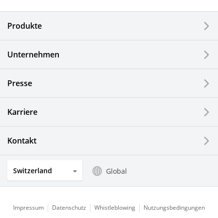
Elektronische Komponenten & Geräte
Produkte
Industrielle Druck-Komponenten
Unternehmen
LCDs und Touch Solutions
Presse
Optische Komponenten
Photovoltaiksysteme
Karriere
Uhren- und Schmuckindustrie
Kontakt
Küchenprodukte
Switzerland
Global
Impressum
Datenschutz
Whistleblowing
Nutzungsbedingungen