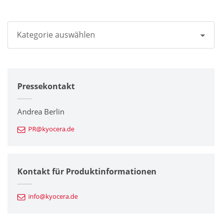
Kategorie auswählen
Alle
Pressekontakt
Unternehmen
Drucker / Multifunktionsgeräte
Andrea Berlin
PR@kyocera.de
Feinkeramik-Komponenten
Halbleiterkomponenten
Kontakt für Produktinformationen
Automotive Komponenten
info@kyocera.de
Industriewerkzeuge