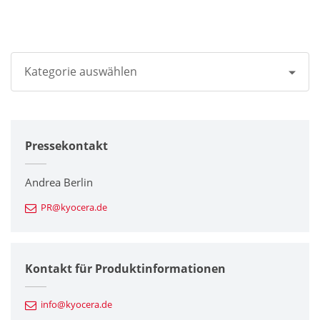
Kategorie auswählen
Alle
Pressekontakt
Unternehmen
Drucker / Multifunktionsgeräte
Andrea Berlin
PR@kyocera.de
Feinkeramik-Komponenten
Halbleiterkomponenten
Kontakt für Produktinformationen
Automotive Komponenten
info@kyocera.de