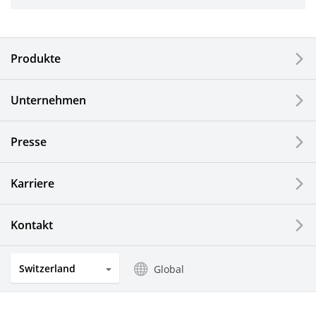
Industriewerkzeuge
Elektronische Komponenten & Geräte
Produkte
Industrielle Druck-Komponenten
Unternehmen
LCDs und Touch Solutions
Presse
Optische Komponenten
Photovoltaiksysteme
Karriere
Uhren- und Schmuckindustrie
Kontakt
Küchenprodukte
Switzerland
Global