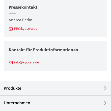
Pressekontakt
Unternehmen
Drucker / Multifunktionsgeräte
Andrea Berlin
PR@kyocera.de
Feinkeramik-Komponenten
Halbleiterkomponenten
Kontakt für Produktinformationen
Automotive Komponenten
info@kyocera.de
Industriewerkzeuge
Elektronische Komponenten & Geräte
Produkte
Industrielle Druck-Komponenten
Unternehmen
LCDs und Touch Solutions