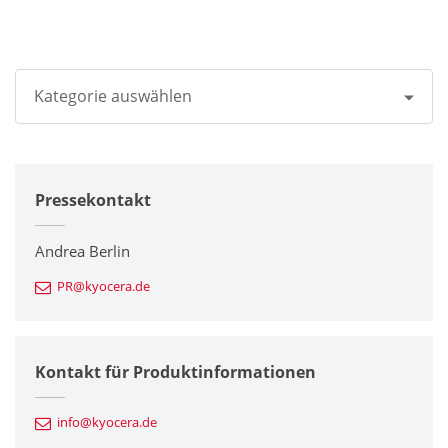
Kategorie auswählen
Alle
Pressekontakt
Unternehmen
Drucker / Multifunktionsgeräte
Andrea Berlin
PR@kyocera.de
Feinkeramik-Komponenten
Halbleiterkomponenten
Kontakt für Produktinformationen
Automotive Komponenten
info@kyocera.de