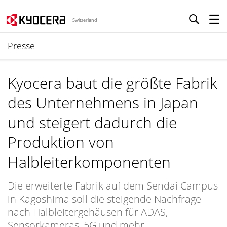
Switzerland
Presse
Kyocera baut die größte Fabrik
des Unternehmens in Japan
und steigert dadurch die
Produktion von
Halbleiterkomponenten
Die erweiterte Fabrik auf dem Sendai Campus
in Kagoshima soll die steigende Nachfrage
nach Halbleitergehäusen für ADAS,
Sensorkameras, 5G und mehr