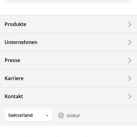
Industriewerkzeuge
Elektronische Komponenten & Geräte
Produkte
Industrielle Druck-Komponenten
Unternehmen
LCDs und Touch Solutions
Presse
Optische Komponenten
Photovoltaiksysteme
Karriere
Uhren- und Schmuckindustrie
Kontakt
Küchenprodukte
Switzerland
Global