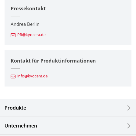
Pressekontakt
Unternehmen
Drucker / Multifunktionsgeräte
Andrea Berlin
PR@kyocera.de
Feinkeramik-Komponenten
Halbleiterkomponenten
Kontakt für Produktinformationen
Automotive Komponenten
info@kyocera.de
Industriewerkzeuge
Elektronische Komponenten & Geräte
Produkte
Industrielle Druck-Komponenten
Unternehmen
LCDs und Touch Solutions