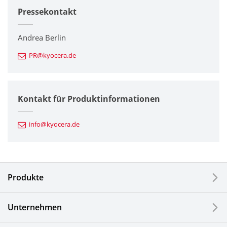
Pressekontakt
Unternehmen
Drucker / Multifunktionsgeräte
Andrea Berlin
PR@kyocera.de
Feinkeramik-Komponenten
Halbleiterkomponenten
Kontakt für Produktinformationen
Automotive Komponenten
info@kyocera.de
Industriewerkzeuge
Elektronische Komponenten & Geräte
Produkte
Industrielle Druck-Komponenten
Unternehmen
LCDs und Touch Solutions